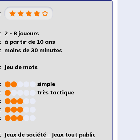
:
:
2 - 8 joueurs
:
à partir de 10 ans
:
moins de 30 minutes
:
Jeu de mots
:
⬤
⬤
⬤
⬤
⬤
simple
:
⬤
⬤
⬤
⬤
⬤
très tactique
:
⬤
⬤
⬤
⬤
⬤
:
⬤
⬤
⬤
⬤
⬤
:
⬤
⬤
⬤
⬤
⬤
:
Jeux de société - Jeux tout public