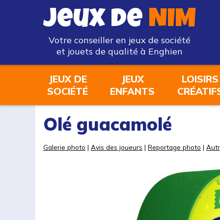
Jeux de
NIM
Votre conseiller en jeux de société
et jouets de qualité à Enghien
JEUX DE
JEUX
LOISIRS
SOCIÉTÉ
ENFANTS
CRÉATIF
Olé guacamolé
Galerie photo
|
Avis des joueurs
|
Reportage photo
|
Autr