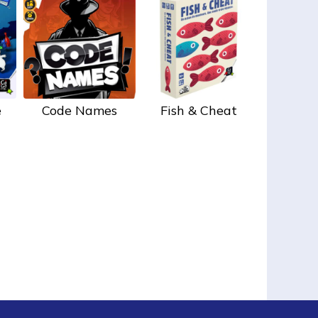
e
Code Names
Fish & Cheat