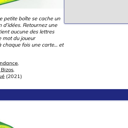
e petite boîte se cache un
n d’idées. Retournez une
tient aucune des lettres
le mot du joueur
 chaque fois une carte... et
andance
,
 Bizos
,
ué
(2021)