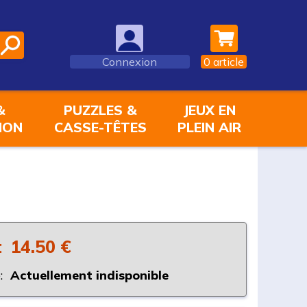
Connexion
0
article
&
PUZZLES &
JEUX EN
ION
CASSE-TÊTES
PLEIN AIR
:
14.50 €
:
Actuellement indisponible