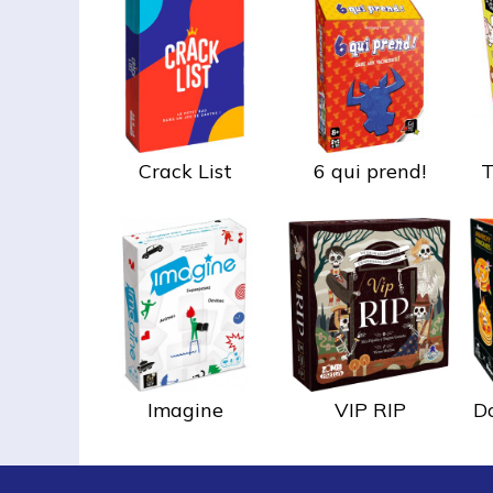
Crack List
6 qui prend!
T
Imagine
VIP RIP
D