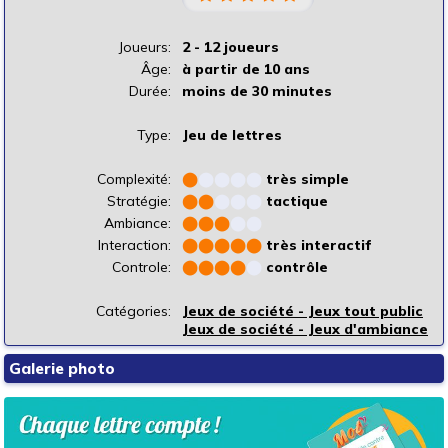
Joueurs:
2 - 12 joueurs
Âge:
à partir de 10 ans
Durée:
moins de 30 minutes
Type:
Jeu de lettres
Complexité:
⬤
⬤
⬤
⬤
⬤
très simple
Stratégie:
⬤
⬤
⬤
⬤
⬤
tactique
Ambiance:
⬤
⬤
⬤
⬤
⬤
Interaction:
⬤
⬤
⬤
⬤
⬤
très interactif
Controle:
⬤
⬤
⬤
⬤
⬤
contrôle
Catégories:
Jeux de société - Jeux tout public
Jeux de société - Jeux d'ambiance
Galerie photo