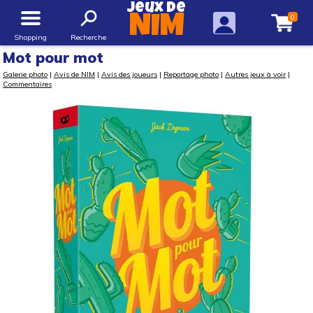
Jeux de
0
NIM
Shopping
Recherche
Mot pour mot
Galerie photo
|
Avis de NIM
|
Avis des joueurs
|
Reportage photo
|
Autres jeux à voir
|
Commentaires