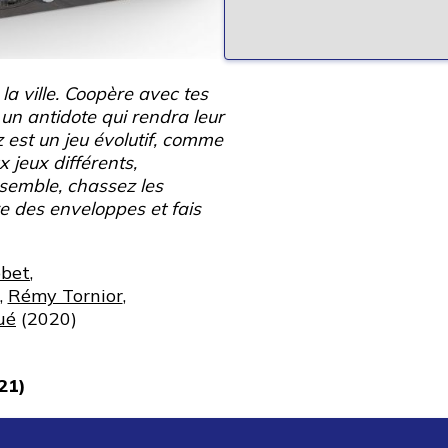
a ville. Coopère avec tes
un antidote qui rendra leur
est un jeu évolutif, comme
x jeux différents,
nsemble, chassez les
vre des enveloppes et fais
obet
,
,
Rémy Tornior
,
ué
(2020)
21)