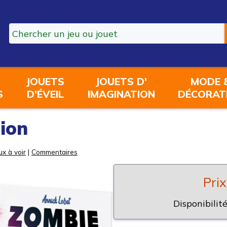
JOUETS
JOUETS D'
MODE 
S
D'ÉVEIL
IMAGINATION
DÉCORAT
ion
ux à voir
|
Commentaires
Prix
Disponibilité