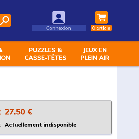
Connexion
0
article
&
PUZZLES &
JEUX EN
ION
CASSE-TÊTES
PLEIN AIR
:
27.50 €
:
Actuellement indisponible