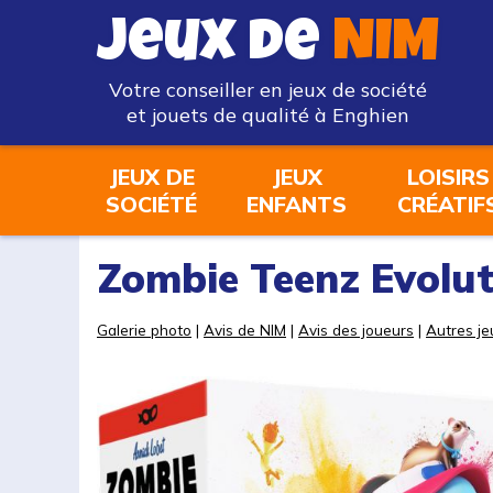
Jeux de
NIM
Votre conseiller en jeux de société
et jouets de qualité à Enghien
JEUX DE
JEUX
LOISIRS
SOCIÉTÉ
ENFANTS
CRÉATIF
Zombie Teenz Evolut
Galerie photo
|
Avis de NIM
|
Avis des joueurs
|
Autres je