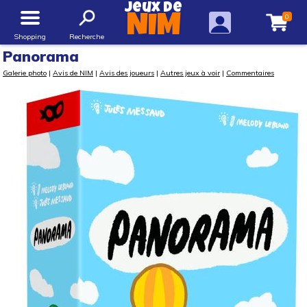
Jeux de
0
NIM
Shopping
Recherche
Panorama
Galerie photo
|
Avis de NIM
|
Avis des joueurs
|
Autres jeux à voir
|
Commentaires