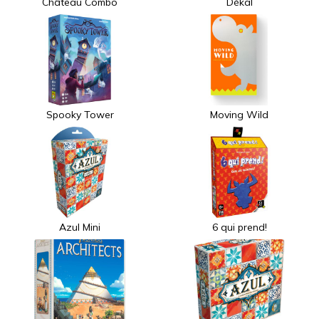
Château Combo
Dékal
Spooky Tower
Moving Wild
Azul Mini
6 qui prend!