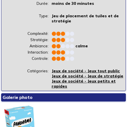
Durée:
moins de 30 minutes
Type:
Jeu de placement de tuiles et de
stratégie
Complexité:
⬤
⬤
⬤
⬤
⬤
Stratégie:
⬤
⬤
⬤
⬤
⬤
Ambiance:
⬤
⬤
⬤
⬤
⬤
calme
Interaction:
⬤
⬤
⬤
⬤
⬤
Controle:
⬤
⬤
⬤
⬤
⬤
Catégories:
Jeux de société - Jeux tout public
Jeux de société - Jeux de stratégie
Jeux de société - Jeux petits et
rapides
Galerie photo