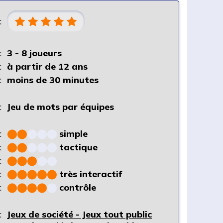
:
:
3 - 8 joueurs
:
à partir de 12 ans
:
moins de 30 minutes
:
Jeu de mots par équipes
:
⬤
⬤
⬤
⬤
⬤
simple
:
⬤
⬤
⬤
⬤
⬤
tactique
:
⬤
⬤
⬤
⬤
⬤
:
⬤
⬤
⬤
⬤
⬤
très interactif
:
⬤
⬤
⬤
⬤
⬤
contrôle
:
Jeux de société - Jeux tout public