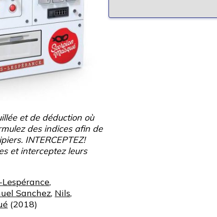
llée et de déduction où
mulez des indices afin de
uipiers. INTERCEPTEZ!
s et interceptez leurs
-Lespérance
,
uel Sanchez
,
Nils
,
ué
(2018)