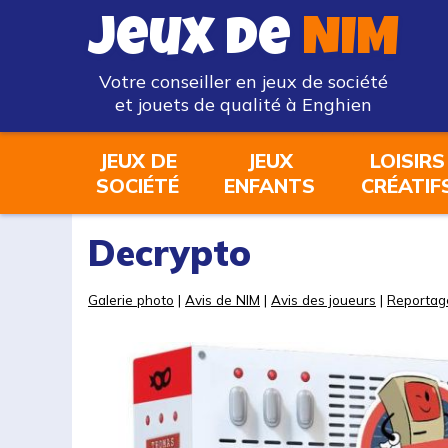
Jeux de
NIM
Votre conseiller en jeux de société
et jouets de qualité à Enghien
JEUX DE
JEUX
LOISIRS
SOCIÉTÉ
ENFANTS
CRÉATIF
Decrypto
Galerie photo
|
Avis de NIM
|
Avis des joueurs
|
Reportag