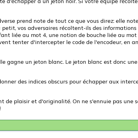
 d'échapper à un jeton noir. Si votre équipe récolte 2
verse prend note de tout ce que vous direz: elle note
à petit, vos adversaires récoltent-ils des informatio
nfant liée au mot 4, une notion de bouche liée au mot 2
vent tenter d'intercepter le code de l'encodeur, en
lle gagne un jeton blanc. Le jeton blanc est donc une 
 donner des indices obscurs pour échapper aux interce
nt de plaisir et d'originalité. On ne s'ennuie pas une
!