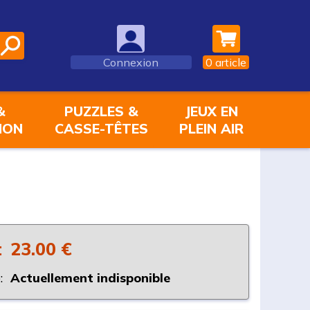
Connexion
0
article
&
PUZZLES &
JEUX EN
ION
CASSE-TÊTES
PLEIN AIR
:
23.00 €
:
Actuellement indisponible