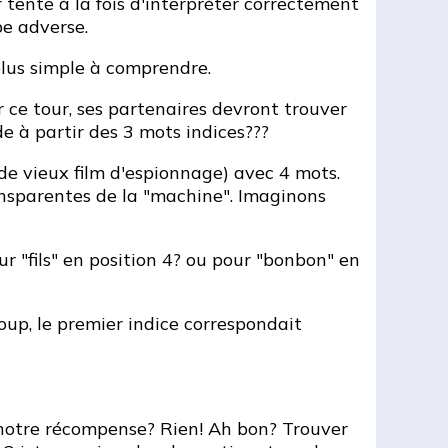
r tente à la fois d'interpréter correctement
pe adverse.
plus simple à comprendre.
ce tour, ses partenaires devront trouver
e à partir des 3 mots indices???
 de vieux film d'espionnage) avec 4 mots.
ansparentes de la "machine". Imaginons
r "fils" en position 4? ou pour "bonbon" en
oup, le premier indice correspondait
t notre récompense? Rien! Ah bon? Trouver