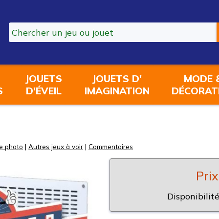
JOUETS
JOUETS D'
MODE 
S
D'ÉVEIL
IMAGINATION
DÉCORAT
e photo
|
Autres jeux à voir
|
Commentaires
Prix
Disponibilité