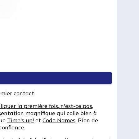
emier contact.
iquer la première fois, n'est-ce pas,
ésentation magnifique qui colle bien à
que
Time's up!
et
Code Names
. Rien de
 confiance.