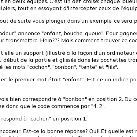
nt en deux équipes. C'est un défi croisé: chaque joueu
piers, tout en essayant d'intercepter ceux de l'équi
 tout de suite vous plonger dans un exemple, ce sera 
odeur" annonce "enfant, bouche, queue". Pour gagner 
leur transmettre. Hein??? Mais comment trouver ce cod
t elle un support (illustré à la façon d'un ordinateur
 début de la partie et glissés dans les pochettes tr
ré les mots "cochon", "bonbon", "tente" et "fils".
 le premier mot était "enfant". Est-ce un indice pou
vois bien correspondre à "bonbon" en position 2. Du c
ense donc que le code commence par "4, 2".
orrespond à "cochon" en position 1.
encodeur. Est-ce la bonne réponse? Oui! Et quelle es