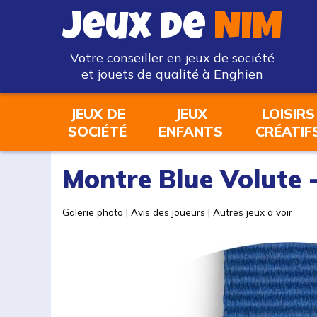
Jeux de
NIM
Votre conseiller en jeux de société
et jouets de qualité à Enghien
JEUX DE
JEUX
LOISIRS
SOCIÉTÉ
ENFANTS
CRÉATIF
Montre Blue Volute 
Galerie photo
|
Avis des joueurs
|
Autres jeux à voir