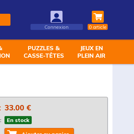
Connexion
0
article
&
PUZZLES &
JEUX EN
ION
CASSE-TÊTES
PLEIN AIR
:
33.00 €
:
En stock