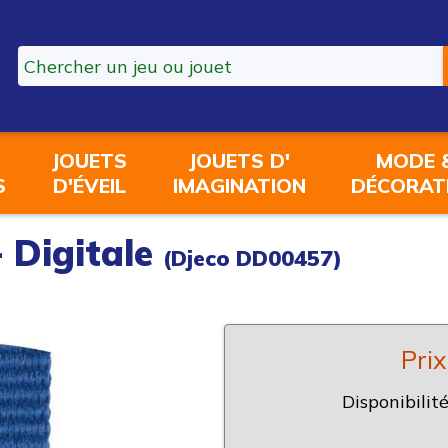
JOUETS
JOUETS D'
MODE 
S
D'ÉVEIL
IMAGINATION
DÉCORAT
- Digitale
(Djeco DD00457)
Prix
Disponibilité