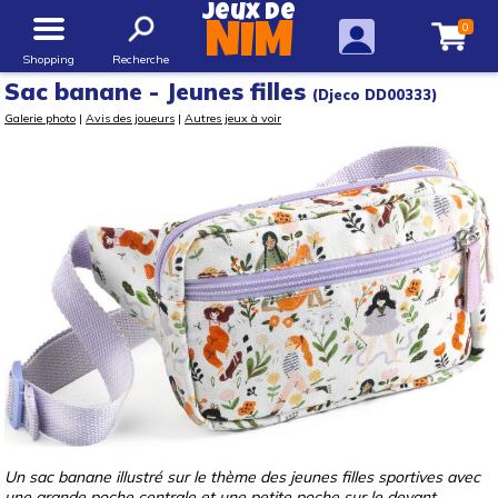
Jeux de
0
NIM
Shopping
Recherche
Sac banane - Jeunes filles
(Djeco DD00333)
Galerie photo
|
Avis des joueurs
|
Autres jeux à voir
Un sac banane illustré sur le thème des jeunes filles sportives avec
une grande poche centrale et une petite poche sur le devant.