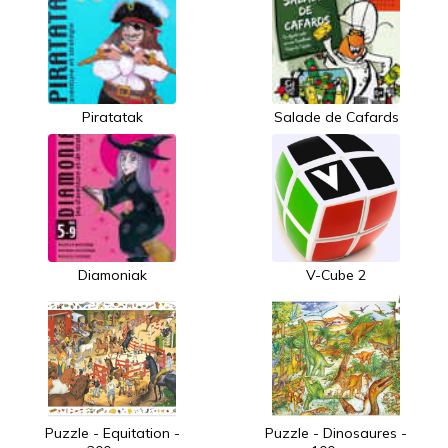
Piratatak
Salade de Cafards
Diamoniak
V-Cube 2
Puzzle - Equitation -
Puzzle - Dinosaures -