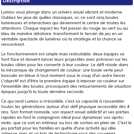
Description
Lumios vous plonge dans un univers visuel vibrant et moderne.
Oubliez les jeux de quilles classiques, ici, ce sont cinq boules
lumineuses et interactives qui deviennent le centre de toutes les
attentions. Chaque impact les fait passer du rouge au vert ou au
bleu de manière aléatoire, transformant le terrain de jeu en un
véritable spectacle de lumières où la stratégie et la chance se
rencontrent.
Le fonctionnement est simple mais redoutable: deux équipes se
font face et doivent lancer leurs projectiles avec précision sur les
boules cibles pour les convertir à leur couleur. Le défi réside dans
la mécanique de changement de couleur: une boule verte peut
basculer en bleue à tout moment sous le coup d'un autre lancer.
L'objectif est d'être la première équipe à imposer sa couleur sur
l'ensemble des boules, provoquant des retournements de situation
épiques jusqu'à la toute dernière seconde.
Ce qui rend Lumios si irrésistible, c'est sa capacité à rassembler
toutes les générations autour d'un défi physique accessible dès 4
ans. Son format nomade, son aspect visuel addictif et ses parties
rapides en font le compagnon idéal pour dynamiser vos après-
midis, que ce soit en intérieur ou lors de sorties en plein air. C'est le
jeu parfait pour les familles en quête d'une activité qui allie
adresse, rires et un brin de technologie pour des souvenirs