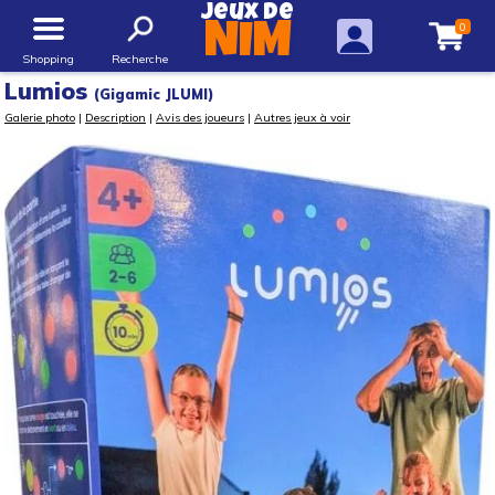
Jeux de
0
NIM
Shopping
Recherche
Lumios
(Gigamic JLUMI)
Galerie photo
|
Description
|
Avis des joueurs
|
Autres jeux à voir