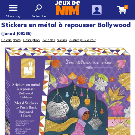
Jeux de
0
NIM
Shopping
Recherche
Stickers en métal à repousser Bollywood
(Janod J09165)
Galerie photo
|
Description
|
Avis des joueurs
|
Autres jeux à voir