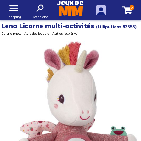
Jeux de
0
NIM
Shopping
Recherche
Lena Licorne multi-activités
(Lilliputiens 83555)
Galerie photo
|
Avis des joueurs
|
Autres jeux à voir