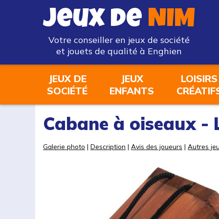
Jeux de
NIM
Votre conseiller en jeux de société
et jouets de qualité à Enghien
JEUX DE
JEUX
LOISIRS
SOCIÉTÉ
ENFANTS
CRÉATIF
Cabane à oiseaux - 
Galerie photo
|
Description
|
Avis des joueurs
|
Autres jeu