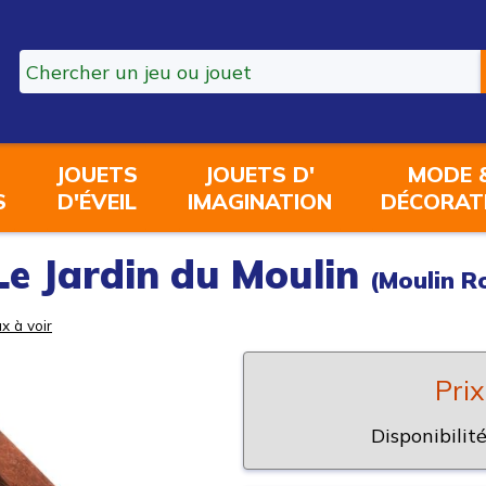
JOUETS
JOUETS D'
MODE 
S
D'ÉVEIL
IMAGINATION
DÉCORAT
Le Jardin du Moulin
(Moulin R
x à voir
Prix
Disponibilité