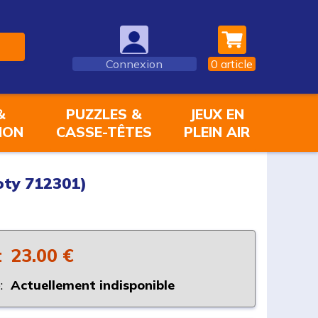
Connexion
0
article
&
PUZZLES &
JEUX EN
ION
CASSE-TÊTES
PLEIN AIR
oty 712301)
:
23.00 €
:
Actuellement indisponible