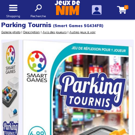
Jeux de
0
NIM
Shopping
Recherche
Parking Tournis
(Smart Games SG434FR)
Galerie photo
|
Description
|
Avis des joueurs
|
Autres jeux à voir