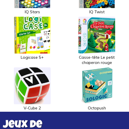
IQ Stars
IQ Twist
Logicase 5+
Casse-tête Le petit
chaperon rouge
V-Cube 2
Octopush