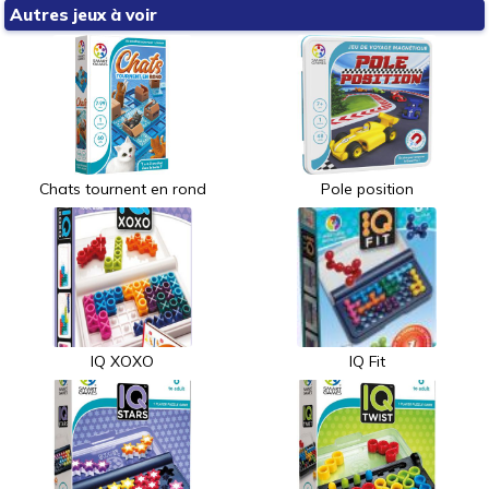
Autres jeux à voir
Chats tournent en rond
Pole position
IQ XOXO
IQ Fit