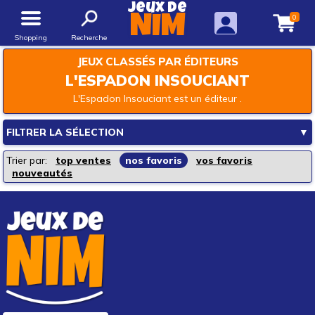
Jeux de
0
NIM
Shopping
Recherche
JEUX CLASSÉS PAR ÉDITEURS
L'ESPADON INSOUCIANT
L'Espadon Insouciant est un éditeur .
FILTRER LA SÉLECTION
▼
Les rayons de la boutique
Trier par:
top ventes
nos favoris
vos favoris
nouveautés
Jeux de société
Jeux enfants
Loisirs créatifs
Jouets d'éveil
Jouets d'imagination
Mode & décoration
Puzzles & casse-têtes