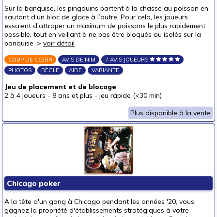
Puzzles & casse-têtes
Sur la banquise, les pingouins partent à la chasse au poisson en
sautant d’un bloc de glace à l’autre. Pour cela, les joueurs
essaient d’attraper un maximum de poissons le plus rapidement
Pour offrir à
possible, tout en veillant à ne pas être bloqués ou isolés sur la
un bébé (0-3 ans)
banquise. >
voir détail
un p'tit bout (3-6 ans)
COUP DE CŒUR
AVIS DE NIM
7 AVIS JOUEURS
un junior (6-8 ans)
PHOTOS
RÈGLE
AIDE
VARIANTE
un jeune ado (8-12 ans)
(1)
Jeu de placement et de blocage
2 à 4 joueurs
-
8 ans et plus
-
jeu rapide (<30 min)
un ado (12-16 ans)
(2)
un adulte (16 ans et +)
(2)
Plus disponible à la vente
Prix
autour de 5 €
(2)
Chicago poker
A la tête d'un gang à Chicago pendant les années '20, vous
gagnez la propriété d'établissements stratégiques à votre