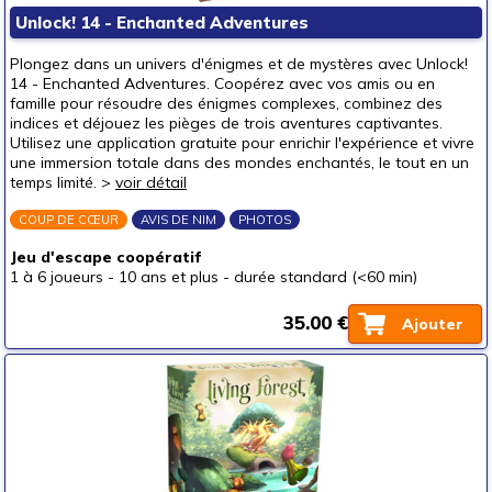
Unlock! 14 - Enchanted Adventures
autour de 40 €
(2)
autour de 50 €
Plongez dans un univers d'énigmes et de mystères avec Unlock!
14 - Enchanted Adventures. Coopérez avec vos amis ou en
50 € et au-delà
famille pour résoudre des énigmes complexes, combinez des
indices et déjouez les pièges de trois aventures captivantes.
Utilisez une application gratuite pour enrichir l'expérience et vivre
une immersion totale dans des mondes enchantés, le tout en un
temps limité. >
voir détail
COUP DE CŒUR
AVIS DE NIM
PHOTOS
Jeu d'escape coopératif
1 à 6 joueurs
-
10 ans et plus
-
durée standard (<60 min)
35.00 €
Ajouter