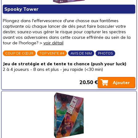
Puzzles & casse-têtes
Spooky Tower
Pour offrir à
Plongez dans l'effervescence d'une chasse aux fantômes
un bébé (0-3 ans)
captivante où chaque lancer de dés peut faire basculer votre
destin; saurez-vous gérer le risque pour capturer les spectres
un p'tit bout (3-6 ans)
(2)
avant vos adversaires dans cette course effrénée au sein de la
tour de l'horloge? >
voir détail
un junior (6-8 ans)
(1)
un jeune ado (8-12 ans)
(3)
COUP DE CŒUR
TOP VENTE #4
AVIS DE NIM
PHOTOS
un ado (12-16 ans)
(4)
Jeu de stratégie et de tente ta chance (push your luck)
2 à 4 joueurs
-
8 ans et plus
-
jeu rapide (<30 min)
un adulte (16 ans et +)
(4)
Prix
20.50 €
Ajouter
autour de 5 €
autour de 10 €
autour de 15 €
(1)
autour de 20 €
(3)
autour de 25 €
(3)
autour de 30 €
(4)