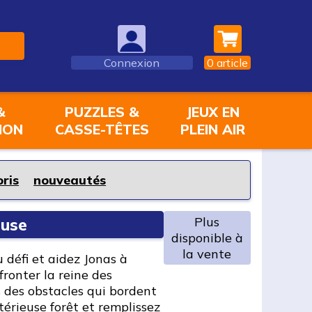
Connexion
0
article
&
PUZZLES &
JEUX EN
ION
CASSE-TÊTES
PLEIN AIR
oris
nouveautés
Plus
euse
disponible à
la vente
défi et aidez Jonas à
fronter la reine des
 des obstacles qui bordent
térieuse forêt et remplissez