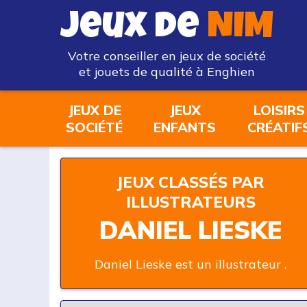
Jeux de
NIM
Votre conseiller en jeux de société
et jouets de qualité à Enghien
JEUX DE
JEUX
LOISIRS
SOCIÉTÉ
ENFANTS
CRÉATIF
JEUX CLASSÉS PAR
ILLUSTRATEURS
DANIEL LIESKE
Daniel Lieske est un illustrateur .