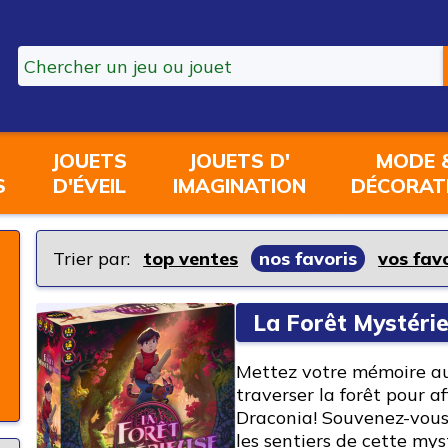
JOUETS
JOUETS D'
MODE 
S
D'ÉVEIL
IMAGINATION
DÉCORAT
Trier par:
top ventes
nos favoris
vos fav
La Forêt Mystéri
Mettez votre mémoire au 
traverser la forêt pour af
Draconia! Souvenez-vous
les sentiers de cette mys