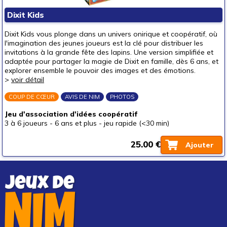
Puzzles & casse-têtes
Dixit Kids
Pour offrir à
Dixit Kids vous plonge dans un univers onirique et coopératif, où
un bébé (0-3 ans)
l'imagination des jeunes joueurs est la clé pour distribuer les
invitations à la grande fête des lapins. Une version simplifiée et
un p'tit bout (3-6 ans)
adaptée pour partager la magie de Dixit en famille, dès 6 ans, et
explorer ensemble le pouvoir des images et des émotions.
un junior (6-8 ans)
(1)
>
voir détail
un jeune ado (8-12 ans)
(1)
COUP DE CŒUR
AVIS DE NIM
PHOTOS
un ado (12-16 ans)
Jeu d'association d'idées coopératif
un adulte (16 ans et +)
3 à 6 joueurs
-
6 ans et plus
-
jeu rapide (<30 min)
Prix
25.00 €
Ajouter
autour de 5 €
autour de 10 €
autour de 15 €
autour de 20 €
(1)
autour de 25 €
(1)
autour de 30 €
(1)