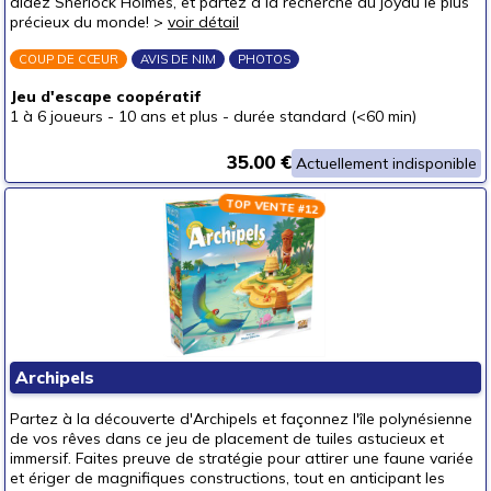
aidez Sherlock Holmes, et partez à la recherche du joyau le plus
précieux du monde! >
voir détail
COUP DE CŒUR
AVIS DE NIM
PHOTOS
Jeu d'escape coopératif
1 à 6 joueurs
-
10 ans et plus
-
durée standard (<60 min)
35.00 €
Actuellement indisponible
TOP VENTE #12
Archipels
Partez à la découverte d'Archipels et façonnez l'île polynésienne
de vos rêves dans ce jeu de placement de tuiles astucieux et
immersif. Faites preuve de stratégie pour attirer une faune variée
et ériger de magnifiques constructions, tout en anticipant les