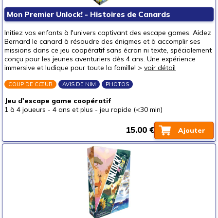
Puzzles & casse-têtes
Mon Premier Unlock! - Histoires de Canards
Pour offrir à
Initiez vos enfants à l'univers captivant des escape games. Aidez
un bébé (0-3 ans)
Bernard le canard à résoudre des énigmes et à accomplir ses
missions dans ce jeu coopératif sans écran ni texte, spécialement
un p'tit bout (3-6 ans)
(1)
conçu pour les jeunes aventuriers dès 4 ans. Une expérience
immersive et ludique pour toute la famille! >
voir détail
un junior (6-8 ans)
(5)
un jeune ado (8-12 ans)
(4)
COUP DE CŒUR
AVIS DE NIM
PHOTOS
un ado (12-16 ans)
(2)
Jeu d'escape game coopératif
1 à 4 joueurs
-
4 ans et plus
-
jeu rapide (<30 min)
un adulte (16 ans et +)
(2)
Prix
15.00 €
Ajouter
autour de 5 €
autour de 10 €
(1)
autour de 15 €
(1)
autour de 20 €
(2)
autour de 25 €
(5)
autour de 30 €
(6)