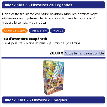
Unlock Kids 3 - Histoires de Légendes
autour de 40 €
(1)
autour de 50 €
Dans cette troisième aventure d'Unlock Kids, les enfants vont
résoudre des mystères de légendes à travers le monde et à
50 € et au-delà
travers le temps. >
voir détail
COUP DE CŒUR
AVIS DE NIM
PHOTOS
Jeu d'aventure coopératif
1 à 4 joueurs
-
6 ans et plus
-
jeu rapide (<30 min)
26.00 €
Actuellement indisponible
Unlock! Kids 2 - Histoire d'Époques