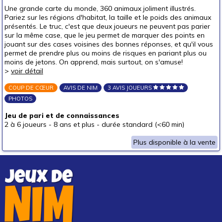
Puzzles & casse-têtes
Une grande carte du monde, 360 animaux joliment illustrés.
Pariez sur les régions d'habitat, la taille et le poids des animaux
présentés. Le truc, c'est que deux joueurs ne peuvent pas parier
Pour offrir à
sur la même case, que le jeu permet de marquer des points en
un bébé (0-3 ans)
jouant sur des cases voisines des bonnes réponses, et qu'il vous
permet de prendre plus ou moins de risques en pariant plus ou
un p'tit bout (3-6 ans)
moins de jetons. On apprend, mais surtout, on s'amuse!
un junior (6-8 ans)
>
voir détail
un jeune ado (8-12 ans)
(1)
COUP DE CŒUR
AVIS DE NIM
3 AVIS JOUEURS
PHOTOS
un ado (12-16 ans)
(1)
un adulte (16 ans et +)
Jeu de pari et de connaissances
2 à 6 joueurs
-
8 ans et plus
-
durée standard (<60 min)
Prix
Plus disponible à la vente
autour de 5 €
autour de 10 €
autour de 15 €
autour de 20 €
autour de 25 €
autour de 30 €