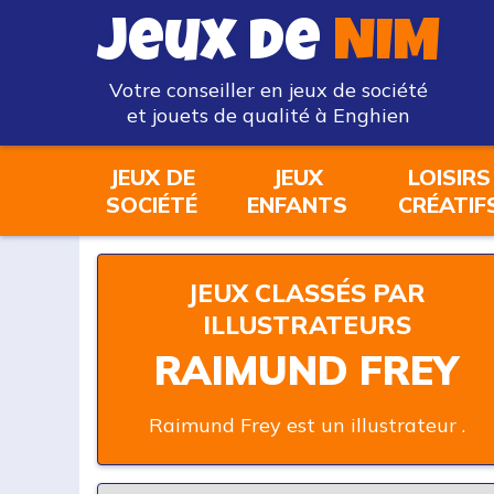
Jeux de
NIM
Votre conseiller en jeux de société
et jouets de qualité à Enghien
JEUX DE
JEUX
LOISIRS
SOCIÉTÉ
ENFANTS
CRÉATIF
JEUX CLASSÉS PAR
ILLUSTRATEURS
RAIMUND FREY
Raimund Frey est un illustrateur .