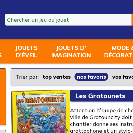
JOUETS
JOUETS D'
MODE 
S
D'ÉVEIL
IMAGINATION
DÉCORAT
Trier par:
top ventes
nos favoris
vos fav
Les Gratounets
Attention l’équipe de ch
ville de Gratouncity doit
chantier donne ses instr
grattophone et un stylo-gr