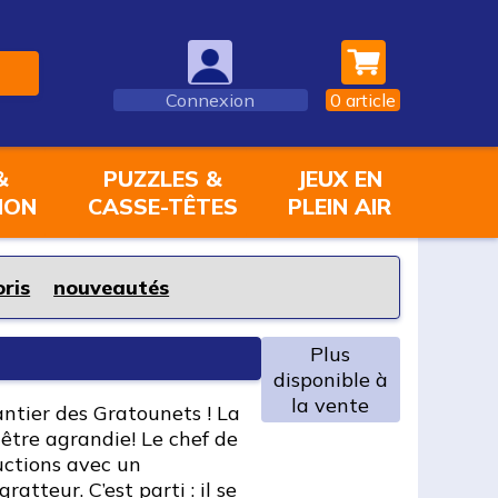
Connexion
0
article
&
PUZZLES &
JEUX EN
ION
CASSE-TÊTES
PLEIN AIR
oris
nouveautés
Plus
disponible à
la vente
antier des Gratounets ! La
 être agrandie! Le chef de
uctions avec un
atteur. C’est parti : il se