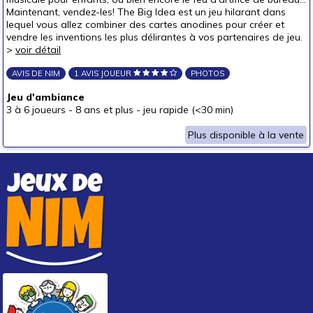
Maintenant, vendez-les! The Big Idea est un jeu hilarant dans
Pour offrir à
lequel vous allez combiner des cartes anodines pour créer et
un bébé (0-3 ans)
vendre les inventions les plus délirantes à vos partenaires de jeu.
>
voir détail
un p'tit bout (3-6 ans)
un junior (6-8 ans)
AVIS DE NIM
1 AVIS JOUEUR
PHOTOS
un jeune ado (8-12 ans)
Jeu d'ambiance
3 à 6 joueurs
-
8 ans et plus
-
jeu rapide (<30 min)
un ado (12-16 ans)
(1)
Plus disponible à la vente
un adulte (16 ans et +)
(1)
Prix
autour de 5 €
(1)