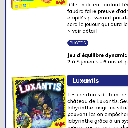
d’île en île en gardant l’é
faudra faire preuve d’adr
empilés passeront par-d
sera le joueur qui aura le
>
voir détail
PHOTOS
Jeu d'équilibre dynamiq
2 à 5 joueurs
-
6 ans et p
Luxantis
Les créatures de l’ombre 
château de Luxantis. Seu
labyrinthe magique situé
peuvent les en empêcher. 
labyrinthe grâce à un s
mémoriser la position des