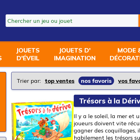
JOUETS
JOUETS D'
MODE 
S
D'ÉVEIL
IMAGINATION
DÉCORAT
Trier par:
top ventes
nos favoris
vos fav
Trésors à la Déri
Il y a le soleil, la mer et
joueurs doivent vite récu
gagner des coquillages, 
habilement les trésors s