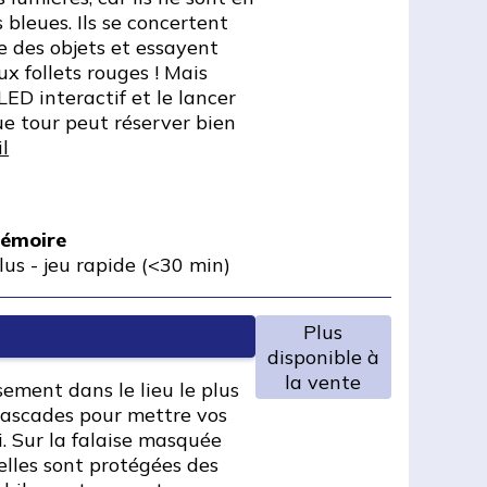
 bleues. Ils se concertent
e des objets et essayent
ux follets rouges ! Mais
LED interactif et le lancer
ue tour peut réserver bien
il
mémoire
lus
-
jeu rapide (<30 min)
Plus
disponible à
la vente
ment dans le lieu le plus
ascades pour mettre vos
ri. Sur la falaise masquée
elles sont protégées des