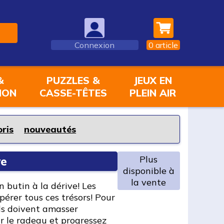
Connexion
0
article
&
PUZZLES &
JEUX EN
ION
CASSE-TÊTES
PLEIN AIR
oris
nouveautés
Plus
ve
disponible à
la vente
 un butin à la dérive! Les
pérer tous ces trésors! Pour
ils doivent amasser
ur le radeau et progressez