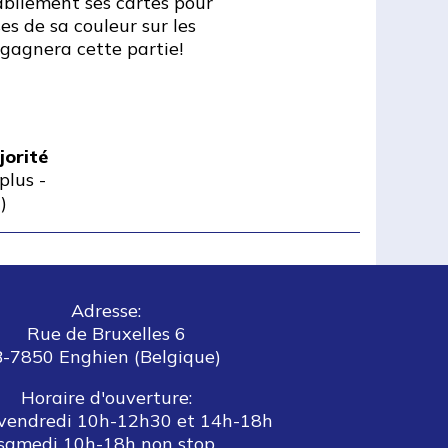
 habilement ses cartes pour
ses de sa couleur sur les
gagnera cette partie!
jorité
plus
-
)
Adresse:
Rue de Bruxelles 6
B-7850 Enghien (Belgique)
Horaire d'ouverture:
vendredi 10h-12h30 et 14h-18h
samedi 10h-18h non stop