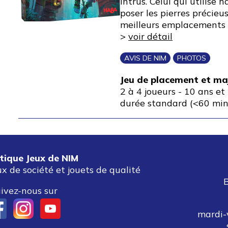
intrus. Celui qui utilise
poser les pierres précieu
meilleurs emplacements 
>
voir détail
AVIS DE NIM
PHOTOS
Jeu de placement et ma
2 à 4 joueurs
-
10 ans et 
durée standard (<60 min
tique Jeux de NIM
ux de société et jouets de qualité
ivez-nous sur
mardi-