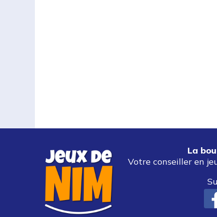
La bou
Votre conseiller en je
Su