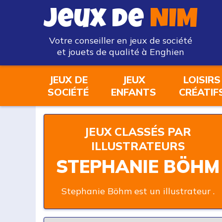
Jeux de
NIM
Votre conseiller en jeux de société
et jouets de qualité à Enghien
JEUX DE
JEUX
LOISIRS
SOCIÉTÉ
ENFANTS
CRÉATIF
JEUX CLASSÉS PAR
ILLUSTRATEURS
STEPHANIE BÖHM
Stephanie Böhm est un illustrateur .