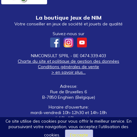
La boutique Jeux de NIM
Votre conseiller en jeux de société et jouets de qualité
Suivez-nous sur
NIMCONSULT SPRL - BE 0474.339.403
Charte du site et politique de gestion des données
Conditions générales de vente
> en savoir plus...
Adresse:
Rue de Bruxelles 6
B-7850 Enghien (Belgique)
Horaire d'ouverture:
mardi-vendredi 10h-12h30 et 14h-18h
samedi 10h-18h non stop
Ce site utilise des cookies pour vous offrir le meilleur service. En
poursuivant votre navigation, vous acceptez l’utilisation des
Tél: +32 (0)2 395 92 88
E-mail:
nim@jeuxdenim.be
cookies.
J’accepte