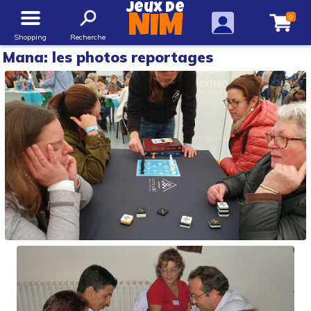
Jeux de
0
NIM
Shopping
Recherche
Mana: les photos reportages