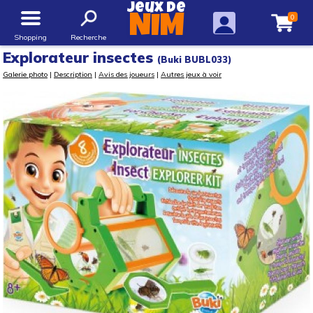
Jeux de
0
NIM
Shopping
Recherche
Explorateur insectes
(Buki BUBL033)
Galerie photo
|
Description
|
Avis des joueurs
|
Autres jeux à voir