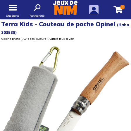
Jeux de
0
NIM
Shopping
Recherche
Terra Kids - Couteau de poche Opinel
(Haba
303538)
Galerie photo
|
Avis des joueurs
|
Autres jeux à voir