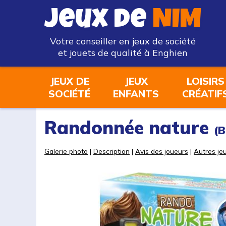
Jeux de
NIM
Votre conseiller en jeux de société
et jouets de qualité à Enghien
JEUX DE
JEUX
LOISIRS
SOCIÉTÉ
ENFANTS
CRÉATIF
Randonnée nature
(
Galerie photo
|
Description
|
Avis des joueurs
|
Autres jeu