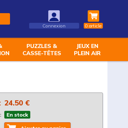
Connexion
0
article
&
PUZZLES &
JEUX EN
ION
CASSE-TÊTES
PLEIN AIR
:
24.50 €
:
En stock