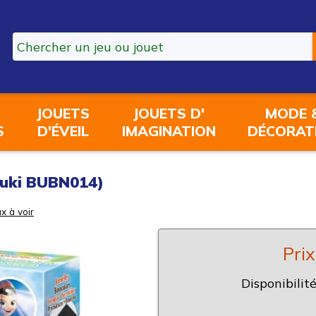
JOUETS
JOUETS D'
MODE 
S
D'ÉVEIL
IMAGINATION
DÉCORAT
Buki BUBN014)
x à voir
Prix
Disponibilité