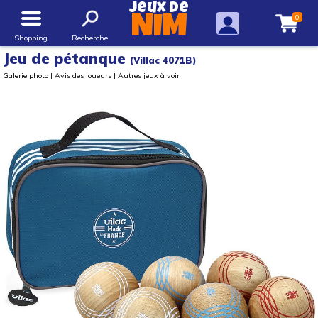
Jeux de
0
NIM
Shopping
Recherche
Jeu de pétanque
(Villac 4071B)
Galerie photo
|
Avis des joueurs
|
Autres jeux à voir