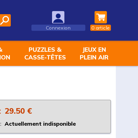
Connexion
0
article
&
PUZZLES &
JEUX EN
ION
CASSE-TÊTES
PLEIN AIR
:
29.50 €
:
Actuellement indisponible