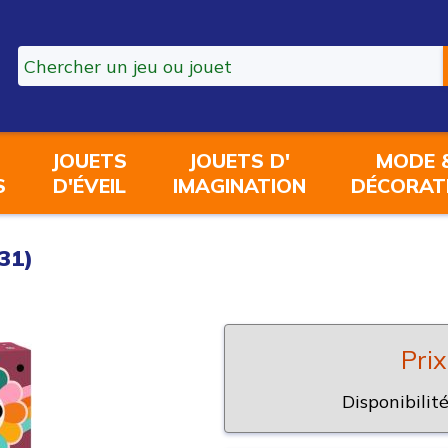
JOUETS
JOUETS D'
MODE 
S
D'ÉVEIL
IMAGINATION
DÉCORAT
31)
Prix
Disponibilité