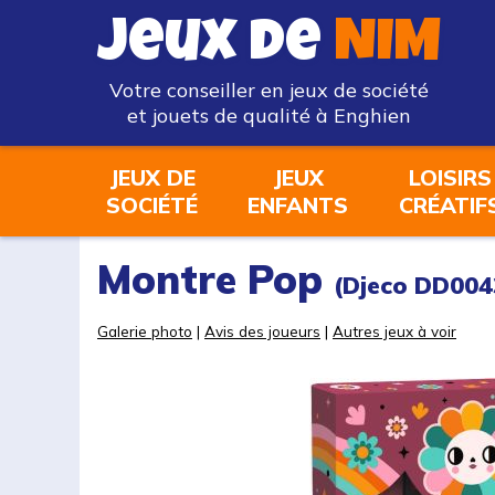
Jeux de
NIM
Votre conseiller en jeux de société
et jouets de qualité à Enghien
JEUX DE
JEUX
LOISIRS
SOCIÉTÉ
ENFANTS
CRÉATIF
Montre Pop
(Djeco DD004
Galerie photo
|
Avis des joueurs
|
Autres jeux à voir