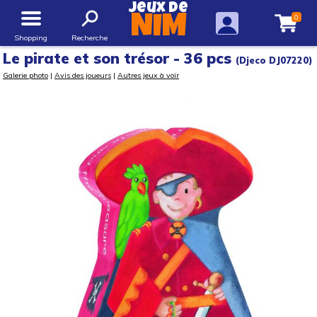
Jeux de
0
NIM
Shopping
Recherche
Le pirate et son trésor - 36 pcs
(Djeco DJ07220)
Galerie photo
|
Avis des joueurs
|
Autres jeux à voir