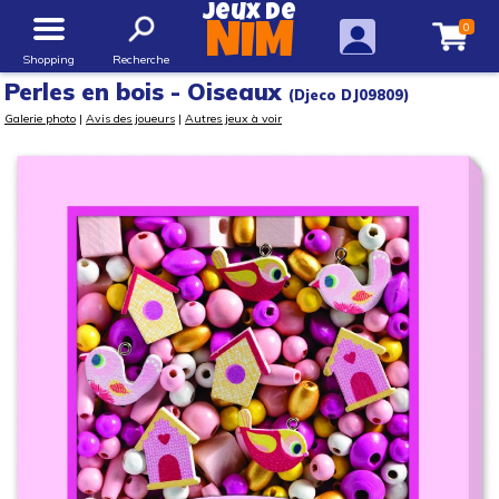
Jeux de
0
NIM
Shopping
Recherche
Perles en bois - Oiseaux
(Djeco DJ09809)
Galerie photo
|
Avis des joueurs
|
Autres jeux à voir