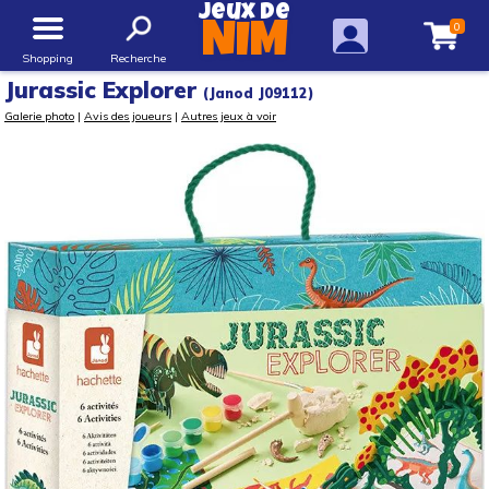
Jeux de
0
NIM
Shopping
Recherche
Jurassic Explorer
(Janod J09112)
Galerie photo
|
Avis des joueurs
|
Autres jeux à voir