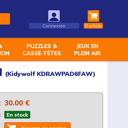
Connexion
0
article
&
PUZZLES &
JEUX EN
ION
CASSE-TÊTES
PLEIN AIR
d
(Kidywolf KDRAWPAD6FAW)
:
30.00 €
:
En stock