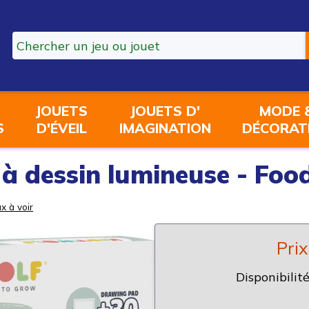
JOUETS
JOUETS D'
MODE 
S
D'ÉVEIL
IMAGINATION
DÉCORAT
 à dessin lumineuse - Foo
x à voir
Prix
Disponibilité