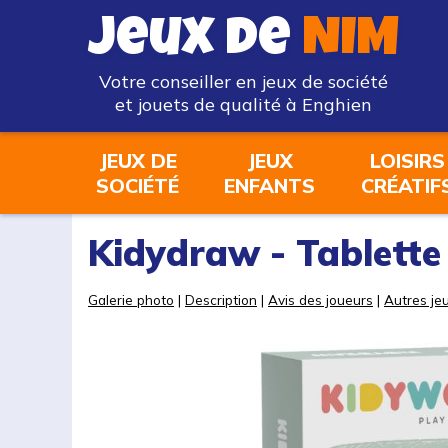
Jeux de
NIM
Votre conseiller en jeux de société
et jouets de qualité à Enghien
JEUX DE
JEUX
LOISIRS
SOCIÉTÉ
ENFANTS
CRÉATIF
Kidydraw - Tablette
Galerie photo
|
Description
|
Avis des joueurs
|
Autres jeu