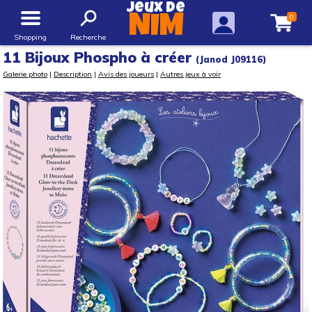
Jeux de
0
NIM
Shopping
Recherche
11 Bijoux Phospho à créer
(Janod J09116)
Galerie photo
|
Description
|
Avis des joueurs
|
Autres jeux à voir