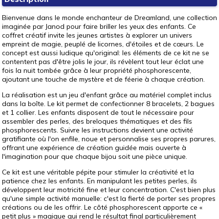
Bienvenue dans le monde enchanteur de Dreamland, une collection
imaginée par Janod pour faire briller les yeux des enfants. Ce
coffret créatif invite les jeunes artistes à explorer un univers
empreint de magie, peuplé de licornes, d'étoiles et de cœurs. Le
concept est aussi ludique qu'original: les éléments de ce kit ne se
contentent pas d'être jolis le jour, ils révèlent tout leur éclat une
fois la nuit tombée grâce à leur propriété phosphorescente,
ajoutant une touche de mystère et de féerie à chaque création.
La réalisation est un jeu d'enfant grâce au matériel complet inclus
dans la boîte. Le kit permet de confectionner 8 bracelets, 2 bagues
et 1 collier. Les enfants disposent de tout le nécessaire pour
assembler des perles, des breloques thématiques et des fils
phosphorescents. Suivre les instructions devient une activité
gratifiante où l'on enfile, noue et personnalise ses propres parures,
offrant une expérience de création guidée mais ouverte à
l'imagination pour que chaque bijou soit une pièce unique.
Ce kit est une véritable pépite pour stimuler la créativité et la
patience chez les enfants. En manipulant les petites perles, ils
développent leur motricité fine et leur concentration. C'est bien plus
qu'une simple activité manuelle: c'est la fierté de porter ses propres
créations ou de les offrir. Le côté phosphorescent apporte ce «
petit plus » magique qui rend le résultat final particulièrement