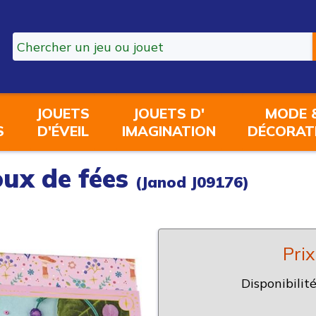
JOUETS
JOUETS D'
MODE 
S
D'ÉVEIL
IMAGINATION
DÉCORAT
joux de fées
(Janod J09176)
Prix
Disponibilité