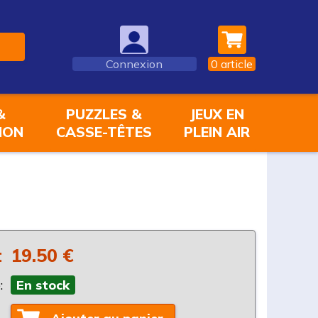
Connexion
0
article
&
PUZZLES &
JEUX EN
ION
CASSE-TÊTES
PLEIN AIR
:
19.50 €
:
En stock