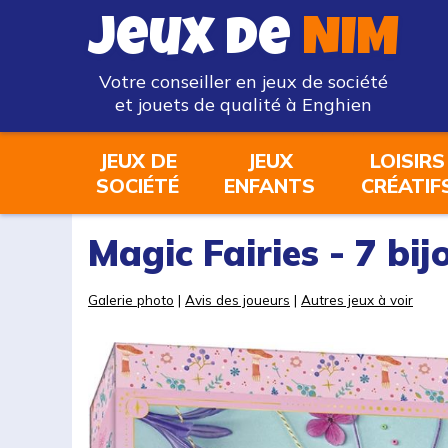
Jeux de
NIM
Votre conseiller en jeux de société
et jouets de qualité à Enghien
JEUX DE
JEUX
LOISIRS
SOCIÉTÉ
ENFANTS
CRÉATIF
Magic Fairies - 7 bi
Galerie photo
|
Avis des joueurs
|
Autres jeux à voir