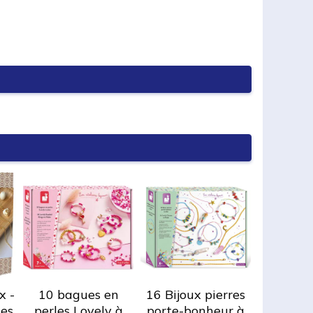
x -
10 bagues en
16 Bijoux pierres
les
perles Lovely à
porte-bonheur à