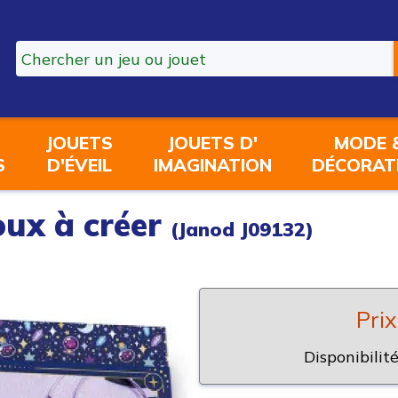
JOUETS
JOUETS D'
MODE 
S
D'ÉVEIL
IMAGINATION
DÉCORAT
oux à créer
(Janod J09132)
Prix
Disponibilité