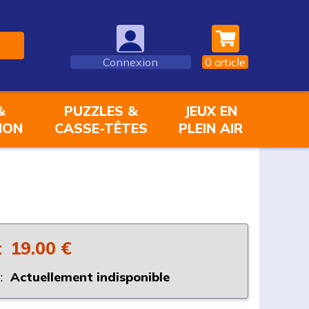
Connexion
0
article
&
PUZZLES &
JEUX EN
ION
CASSE-TÊTES
PLEIN AIR
:
19.00 €
:
Actuellement indisponible