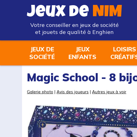
Jeux de
NIM
Votre conseiller en jeux de société
et jouets de qualité à Enghien
JEUX DE
JEUX
LOISIRS
SOCIÉTÉ
ENFANTS
CRÉATIF
Magic School - 8 bij
Galerie photo
|
Avis des joueurs
|
Autres jeux à voir