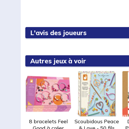
L'avis des joueurs
Autres jeux à voir
8 bracelets Feel
Scoubidous Peace
Good à créer
& Love - 50 fils
P