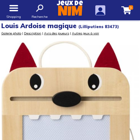
Jeux de
0
NIM
Shopping
Recherche
Louis Ardoise magique
(Lilliputiens 83473)
Galerie photo
|
Description
|
Avis des joueurs
|
Autres jeux à voir