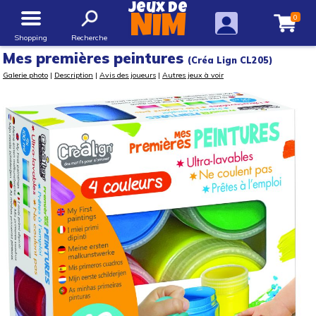
Jeux de
0
NIM
Shopping
Recherche
Mes premières peintures
(Créa Lign CL205)
Galerie photo
|
Description
|
Avis des joueurs
|
Autres jeux à voir