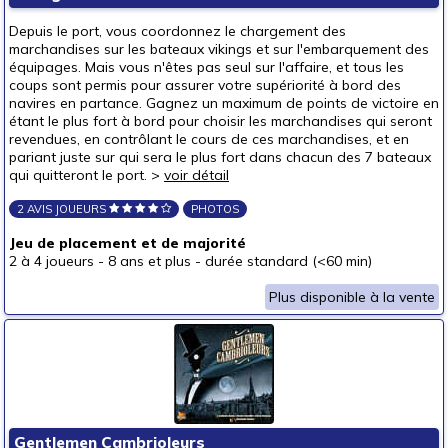
Pour offrir à
Depuis le port, vous coordonnez le chargement des
un bébé (0-3 ans)
marchandises sur les bateaux vikings et sur l'embarquement des
équipages. Mais vous n'êtes pas seul sur l'affaire, et tous les
un p'tit bout (3-6 ans)
coups sont permis pour assurer votre supériorité à bord des
navires en partance. Gagnez un maximum de points de victoire en
un junior (6-8 ans)
étant le plus fort à bord pour choisir les marchandises qui seront
un jeune ado (8-12 ans)
(1)
revendues, en contrôlant le cours de ces marchandises, et en
pariant juste sur qui sera le plus fort dans chacun des 7 bateaux
un ado (12-16 ans)
(2)
qui quitteront le port. >
voir détail
un adulte (16 ans et +)
(2)
2 AVIS JOUEURS
PHOTOS
Prix
Jeu de placement et de majorité
autour de 5 €
(1)
2 à 4 joueurs
-
8 ans et plus
-
durée standard (<60 min)
autour de 10 €
Plus disponible à la vente
autour de 15 €
autour de 20 €
autour de 25 €
autour de 30 €
autour de 40 €
(1)
Gentlemen Cambrioleurs