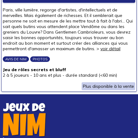
autour de 50 €
(1)
Paris, ville lumière, regorge d'artistes, d'intellectuels et de
50 € et au-delà
merveilles. Mais également de richesses. Et il semblerait que
personne ne soit en mesure de les mettre tout à fait à l'abri... Qui
sait quels butins vous attendent place Vendôme ou dans les
greniers du Louvre? Dans Gentlemen Cambrioleurs, vous devrez
saisir les bonnes opportunités, toujours vous trouver au bon
endroit au bon moment et surtout créer des alliances qui vous
permettront d'amasser un maximum de butins. >
voir détail
AVIS DE NIM
PHOTOS
Jeu de rôles secrets et bluff
2 à 5 joueurs
-
10 ans et plus
-
durée standard (<60 min)
Plus disponible à la vente