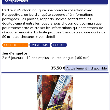
Perspectives
autour de 40 €
(4)
L'éditeur d'Unlock inaugure une nouvelle collection avec
autour de 50 €
Perspectives, un jeu d'enquête coopératif à informations
partagées! Les photos, rapports, indices sont distribués
50 € et au-delà
équitablement entre les joueurs, puis chacun doit communiquer
pour transmettre et croiser les informations qui permettrons de
résoudre l'enquête. La boîte propose 3 enquêtes d'une durée de
90 minutes chacune. >
voir détail
COUP DE CŒUR
AVIS DE NIM
PHOTOS
Jeu d'enquête
2 à 6 joueurs
-
12 ans et plus
-
durée longue (<90 min)
35.50 €
Actuellement indisponible