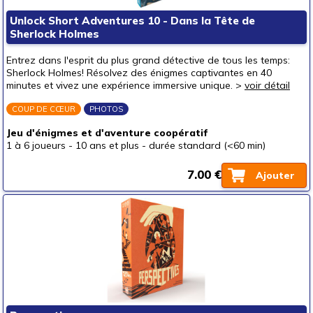
Puzzles & casse-têtes
Unlock Short Adventures 10 - Dans la Tête de
Sherlock Holmes
Pour offrir à
un bébé (0-3 ans)
Entrez dans l'esprit du plus grand détective de tous les temps:
Sherlock Holmes! Résolvez des énigmes captivantes en 40
un p'tit bout (3-6 ans)
minutes et vivez une expérience immersive unique. >
voir détail
un junior (6-8 ans)
COUP DE CŒUR
PHOTOS
un jeune ado (8-12 ans)
(1)
Jeu d'énigmes et d'aventure coopératif
un ado (12-16 ans)
(5)
1 à 6 joueurs
-
10 ans et plus
-
durée standard (<60 min)
un adulte (16 ans et +)
(4)
7.00 €
Ajouter
Prix
autour de 5 €
(1)
autour de 10 €
(1)
autour de 15 €
autour de 20 €
autour de 25 €
autour de 30 €
(3)