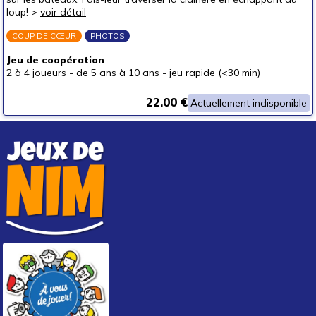
autour de 40 €
(1)
loup! >
voir détail
autour de 50 €
COUP DE CŒUR
PHOTOS
50 € et au-delà
Jeu de coopération
2 à 4 joueurs
-
de 5 ans à 10 ans
-
jeu rapide (<30 min)
22.00 €
Actuellement indisponible