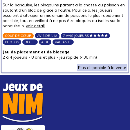
Puzzles & casse-têtes
Sur la banquise, les pingouins partent à la chasse au poisson en
sautant d’un bloc de glace à l’autre. Pour cela, les joueurs
essaient d’attraper un maximum de poissons le plus rapidement
Pour offrir à
possible, tout en veillant à ne pas être bloqués ou isolés sur la
un bébé (0-3 ans)
banquise. >
voir détail
un p'tit bout (3-6 ans)
COUP DE CŒUR
AVIS DE NIM
7 AVIS JOUEURS
un junior (6-8 ans)
PHOTOS
RÈGLE
AIDE
VARIANTE
un jeune ado (8-12 ans)
(1)
Jeu de placement et de blocage
2 à 4 joueurs
-
8 ans et plus
-
jeu rapide (<30 min)
un ado (12-16 ans)
(1)
un adulte (16 ans et +)
(1)
Plus disponible à la vente
Prix
autour de 5 €
(1)