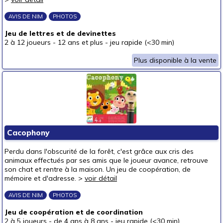
Pour offrir à
AVIS DE NIM
PHOTOS
un bébé (0-3 ans)
Jeu de lettres et de devinettes
un p'tit bout (3-6 ans)
(1)
2 à 12 joueurs
-
12 ans et plus
-
jeu rapide (<30 min)
un junior (6-8 ans)
(2)
Plus disponible à la vente
un jeune ado (8-12 ans)
(1)
un ado (12-16 ans)
(2)
un adulte (16 ans et +)
(1)
Prix
autour de 5 €
(1)
Cacophony
autour de 10 €
(1)
Perdu dans l'obscurité de la forêt, c'est grâce aux cris des
autour de 15 €
(1)
animaux effectués par ses amis que le joueur avance, retrouve
son chat et rentre à la maison. Un jeu de coopération, de
autour de 20 €
mémoire et d'adresse. >
voir détail
autour de 25 €
(1)
AVIS DE NIM
PHOTOS
autour de 30 €
(1)
Jeu de coopération et de coordination
autour de 40 €
2 à 5 joueurs
-
de 4 ans à 8 ans
-
jeu rapide (<30 min)