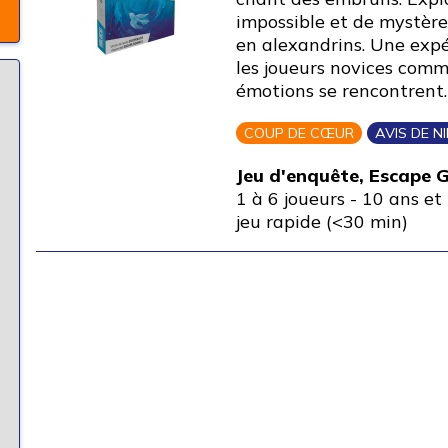
impossible et de mystères
en alexandrins. Une exp
les joueurs novices comm
émotions se rencontrent
COUP DE CŒUR
AVIS DE N
Jeu d'enquête, Escape
1 à 6 joueurs
-
10 ans et 
jeu rapide (<30 min)