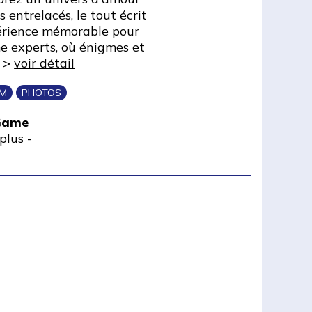
 entrelacés, le tout écrit
érience mémorable pour
e experts, où énigmes et
. >
voir détail
IM
PHOTOS
 Game
plus
-