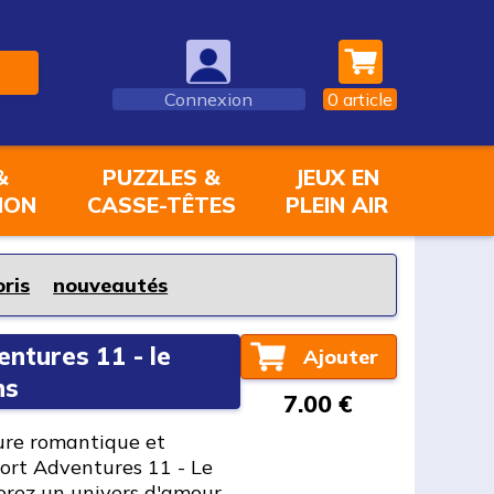
Connexion
0
article
&
PUZZLES &
JEUX EN
ION
CASSE-TÊTES
PLEIN AIR
oris
nouveautés
ntures 11 - le
Ajouter
ns
7.00 €
ure romantique et
ort Adventures 11 - Le
orez un univers d'amour