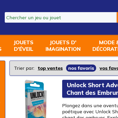
JOUETS
JOUETS D'
MODE 
S
D'ÉVEIL
IMAGINATION
DÉCORAT
Trier par:
top ventes
nos favoris
vos fav
Unlock Short Adve
N
Chant des Embru
n
Plongez dans une avent
poétique avec Unlock Sh
chant des embruns. Expl