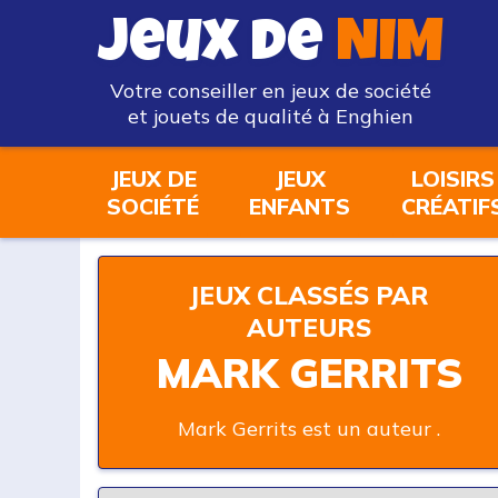
Jeux de
NIM
Votre conseiller en jeux de société
et jouets de qualité à Enghien
JEUX DE
JEUX
LOISIRS
SOCIÉTÉ
ENFANTS
CRÉATIF
JEUX CLASSÉS PAR
AUTEURS
MARK GERRITS
Mark Gerrits est un auteur .