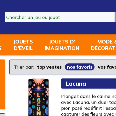
JOUETS
JOUETS D'
MODE 
S
D'ÉVEIL
IMAGINATION
DÉCORAT
Trier par:
top ventes
nos favoris
vos fav
Lacuna
Plongez dans le calme n
avec Lacuna, un duel ta
pion posé redéfinit l'esp
capturer des fleurs avec 