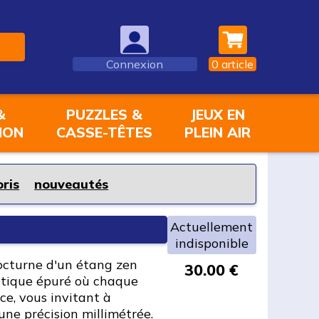
Connexion
0
article
&
PUZZLES &
JEUX EN
ION
CASSE-TÊTES
PLEIN AIR
oris
nouveautés
Actuellement
indisponible
octurne d'un étang zen
30.00 €
ctique épuré où chaque
ace, vous invitant à
une précision millimétrée.