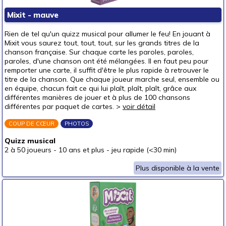
Puzzles & casse-têtes
Mixit - mauve
Pour offrir à
Rien de tel qu'un quizz musical pour allumer le feu! En jouant à
un bébé (0-3 ans)
Mixit vous saurez tout, tout, tout, sur les grands titres de la
chanson française. Sur chaque carte les paroles, paroles,
un p'tit bout (3-6 ans)
paroles, d'une chanson ont été mélangées. Il en faut peu pour
remporter une carte, il suffit d'être le plus rapide à retrouver le
un junior (6-8 ans)
titre de la chanson. Que chaque joueur marche seul, ensemble ou
un jeune ado (8-12 ans)
en équipe, chacun fait ce qui lui plaît, plaît, plaît, grâce aux
différentes manières de jouer et à plus de 100 chansons
un ado (12-16 ans)
(6)
différentes par paquet de cartes. >
voir détail
un adulte (16 ans et +)
(6)
COUP DE CŒUR
PHOTOS
Prix
Quizz musical
autour de 5 €
(6)
2 à 50 joueurs
-
10 ans et plus
-
jeu rapide (<30 min)
autour de 10 €
(6)
Plus disponible à la vente
autour de 15 €
(6)
autour de 20 €
autour de 25 €
autour de 30 €