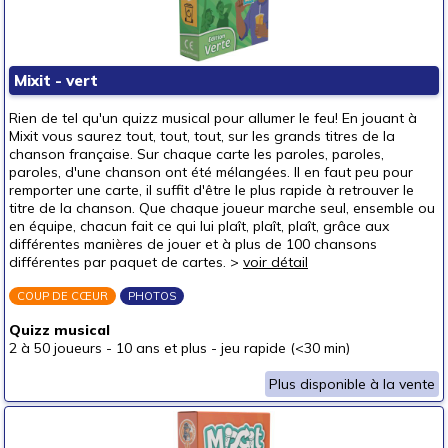
autour de 40 €
autour de 50 €
Mixit - vert
50 € et au-delà
Rien de tel qu'un quizz musical pour allumer le feu! En jouant à
Mixit vous saurez tout, tout, tout, sur les grands titres de la
chanson française. Sur chaque carte les paroles, paroles,
paroles, d'une chanson ont été mélangées. Il en faut peu pour
remporter une carte, il suffit d'être le plus rapide à retrouver le
titre de la chanson. Que chaque joueur marche seul, ensemble ou
en équipe, chacun fait ce qui lui plaît, plaît, plaît, grâce aux
différentes manières de jouer et à plus de 100 chansons
différentes par paquet de cartes. >
voir détail
COUP DE CŒUR
PHOTOS
Quizz musical
2 à 50 joueurs
-
10 ans et plus
-
jeu rapide (<30 min)
Plus disponible à la vente