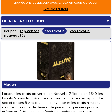
apprécions beaucoup avec 2 jeux en coup de coeur.
Site de l'auteur
FILTRER LA SÉLECTION
▼
Les rayons de la boutique
Trier par:
top ventes
nos favoris
vos favoris
nouveautés
Jeux de société
Jeux enfants
Loisirs créatifs
Jouets d'éveil
Jouets d'imagination
Mode & décoration
Puzzles & casse-têtes
Mauwi
Pour offrir à
Lorsque les chats arrivèrent en Nouvelle-Zélande en 1640, les
un bébé (0-3 ans)
Esprits Maoris trouvèrent en cet animal un être d’exception. Le
secret de ses 9 vies attisa la convoitise et les chats n’eurent
un p'tit bout (3-6 ans)
d’autre choix que de devenir de puissants guerriers pour le
préserver. Attaquer, se défendre et renforcer ses rangs