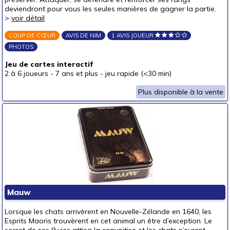
un junior (6-8 ans)
deviendront pour vous les seules manières de gagner la partie.
un jeune ado (8-12 ans)
(2)
>
voir détail
un ado (12-16 ans)
(2)
COUP DE CŒUR
AVIS DE NIM
1 AVIS JOUEUR
un adulte (16 ans et +)
(2)
PHOTOS
Prix
Jeu de cartes interactif
2 à 6 joueurs
-
7 ans et plus
-
jeu rapide (<30 min)
autour de 5 €
autour de 10 €
(1)
Plus disponible à la vente
autour de 15 €
(2)
autour de 20 €
(2)
autour de 25 €
autour de 30 €
autour de 40 €
autour de 50 €
Mauw
50 € et au-delà
Lorsque les chats arrivèrent en Nouvelle-Zélande en 1640, les
Esprits Maoris trouvèrent en cet animal un être d’exception. Le
secret de ses 9 vies attisa la convoitise et les chats n’eurent