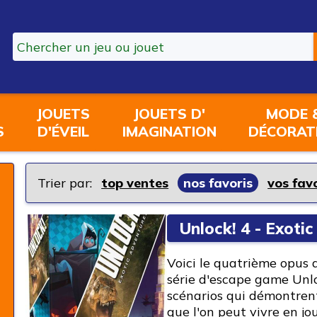
JOUETS
JOUETS D'
MODE 
S
D'ÉVEIL
IMAGINATION
DÉCORAT
Trier par:
top ventes
nos favoris
vos fav
Unlock! 4 - Exoti
Voici le quatrième opus
série d'escape game Unl
scénarios qui démontrent
que l'on peut vivre en j