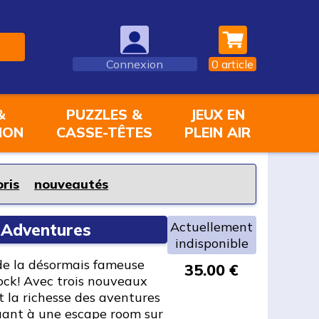
Connexion
0
article
&
PUZZLES &
JEUX EN
ION
CASSE-TÊTES
PLEIN AIR
oris
nouveautés
Actuellement
c Adventures
indisponible
 de la désormais fameuse
35.00 €
ock! Avec trois nouveaux
 la richesse des aventures
ouant à une escape room sur