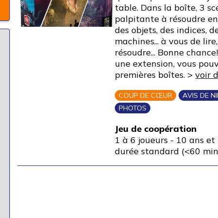
table. Dans la boîte, 3 s
palpitante à résoudre e
des objets, des indices, d
machines... à vous de lire
résoudre... Bonne chance
une extension, vous pouv
premières boîtes. >
voir 
COUP DE CŒUR
AVIS DE N
PHOTOS
Jeu de coopération
1 à 6 joueurs
-
10 ans et 
durée standard (<60 min