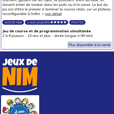
tournent, glissent sur les tapis, se poussent, tirent au laser, et
doivent éviter de tomber dans les puits ou à la casse. Le but du
autour de 40 €
jeu est d'être le premier à terminer la course relais, sur un plateau
autour de 50 €
reconfigurable à l'infini. >
voir détail
50 € et au-delà
AVIS DE NIM
2 AVIS JOUEURS
PHOTOS
Jeu de course et de programmation simultanée
2 à 8 joueurs
-
10 ans et plus
-
durée longue (<90 min)
Plus disponible à la vente