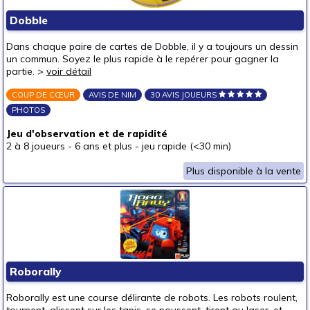
Puzzles & casse-têtes
Dobble
Pour offrir à
Dans chaque paire de cartes de Dobble, il y a toujours un dessin
un bébé (0-3 ans)
un commun. Soyez le plus rapide à le repérer pour gagner la
partie. >
voir détail
un p'tit bout (3-6 ans)
COUP DE CŒUR
AVIS DE NIM
30 AVIS JOUEURS
un junior (6-8 ans)
(1)
PHOTOS
un jeune ado (8-12 ans)
(2)
Jeu d'observation et de rapidité
un ado (12-16 ans)
(2)
2 à 8 joueurs
-
6 ans et plus
-
jeu rapide (<30 min)
un adulte (16 ans et +)
(2)
Plus disponible à la vente
Prix
autour de 5 €
(1)
autour de 10 €
autour de 15 €
(1)
autour de 20 €
(1)
Roborally
autour de 25 €
Roborally est une course délirante de robots. Les robots roulent,
autour de 30 €