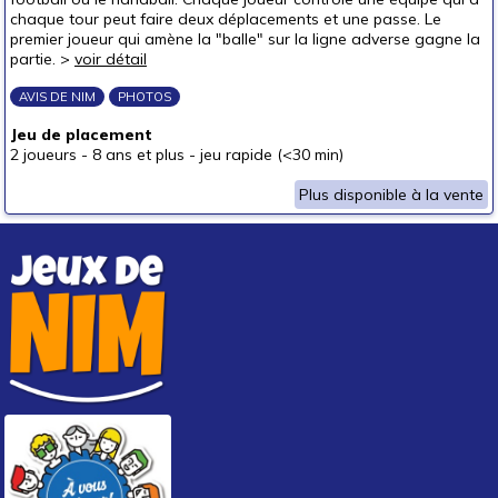
chaque tour peut faire deux déplacements et une passe. Le
Pour offrir à
premier joueur qui amène la "balle" sur la ligne adverse gagne la
un bébé (0-3 ans)
partie. >
voir détail
un p'tit bout (3-6 ans)
AVIS DE NIM
PHOTOS
un junior (6-8 ans)
Jeu de placement
un jeune ado (8-12 ans)
(1)
2 joueurs
-
8 ans et plus
-
jeu rapide (<30 min)
un ado (12-16 ans)
(1)
Plus disponible à la vente
un adulte (16 ans et +)
(1)
Prix
autour de 5 €
(1)