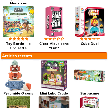
Monstres
Toy Battle - la
C'est Mieux sans
Cube Duel
Croisette
"Euh"
Articles récents
Pyramide O sons
Mini Labo Crado
Sarbacane