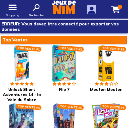
Jeux de
0
NIM
Shopping
Recherche
ERREUR: Vous devez être connecté pour exporter vos
données
Top Ventes
TOP VENTE #1
TOP VENTE #2
TOP VENTE #3
Unlock Short
Flip 7
Mouton Mouton
Adventures 14 - la
Voie du Sabre
TOP VENTE #4
TOP VENTE #5
TOP VENTE #6