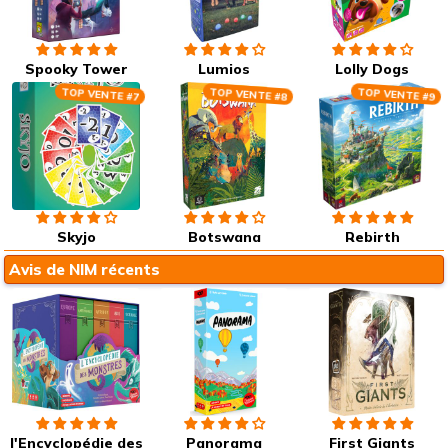
Spooky Tower
Lumios
Lolly Dogs
TOP VENTE #7
TOP VENTE #8
TOP VENTE #9
Skyjo
Botswana
Rebirth
Avis de NIM récents
l'Encyclopédie des
Panorama
First Giants